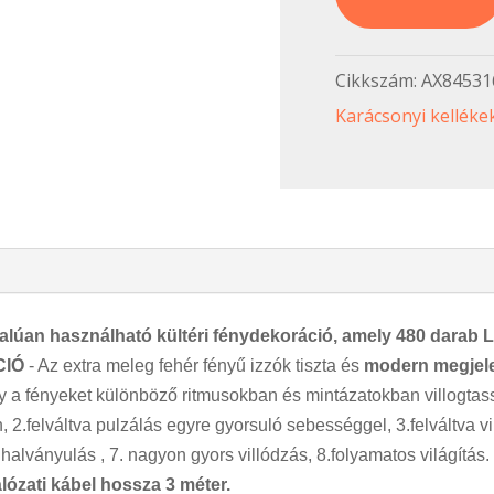
Cikkszám:
AX84531
Karácsonyi kellékek
alúan használható kültéri fénydekoráció, amely 480 darab L
CIÓ
- Az extra meleg fehér fényű izzók tiszta és
modern megjel
y a fényeket különböző ritmusokban és mintázatokban villogtassa
n, 2.felváltva pulzálás egyre gyorsuló sebességgel, 3.felváltva 
elhalványulás , 7. nagyon gyors villódzás, 8.folyamatos világítá
lózati kábel hossza 3 méter.