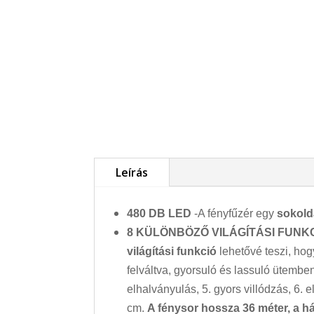
Leírás
480 DB LED
-A fényfűzér egy
sokold
8 KÜLÖNBÖZŐ VILÁGÍTÁSI FUNK
világítási funkció
lehetővé teszi, hog
felváltva, gyorsuló és lassuló ütembe
elhalványulás, 5. gyors villódzás, 6. 
cm.
A fénysor hossza 36 méter, a há