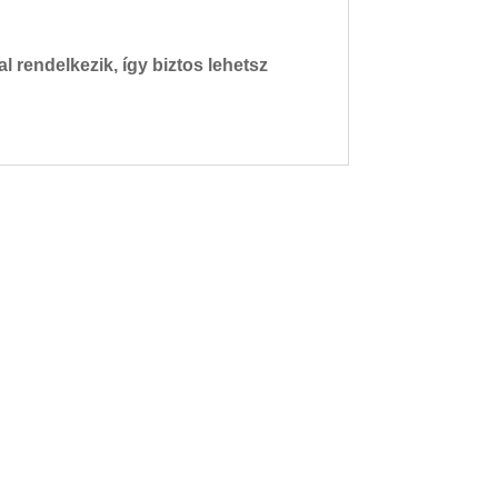
l rendelkezik, így biztos lehetsz