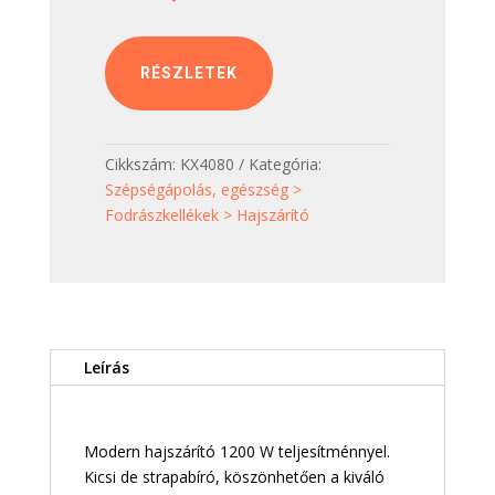
RÉSZLETEK
Cikkszám:
KX4080
Kategória:
Szépségápolás, egészség >
Fodrászkellékek > Hajszárító
Leírás
Modern
hajszárító
1
2
00 W teljesítménnyel.
K
icsi
de
strapabíró, köszönhetően a kiváló