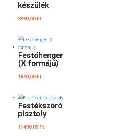
készülék
8990,00
Ft
Festőhenger
(X formájú)
1590,00
Ft
Festékszóró
pisztoly
11490,00
Ft