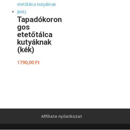
Tapadókoron
gos
etetőtálca
kutyáknak
(kék)
1790,00
Ft
Affiliate nyilatkozat