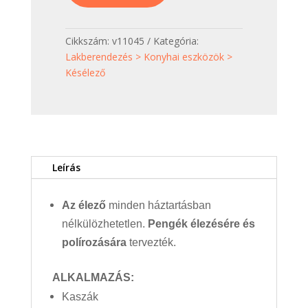
Cikkszám:
v11045
Kategória:
Lakberendezés > Konyhai eszközök >
Késélező
Leírás
Az élező
minden háztartásban
nélkülözhetetlen.
Pengék élezésére és
polírozására
tervezték.
ALKALMAZÁS:
Kaszák