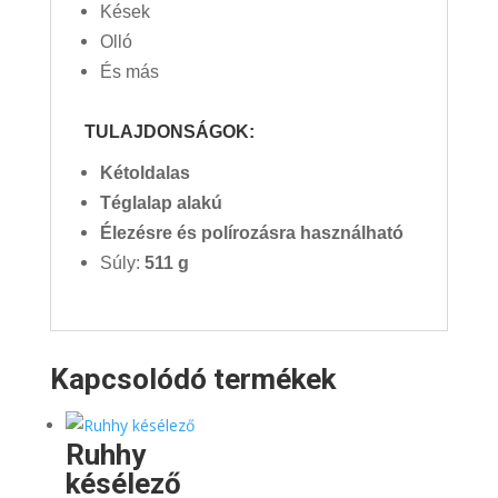
Kések
Olló
És más
TULAJDONSÁGOK:
Kétoldalas
Téglalap alakú
Élezésre és polírozásra használható
Súly:
511 g
Kapcsolódó termékek
Ruhhy
késélező