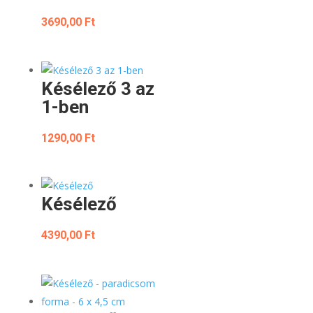
3690,00
Ft
Késélező 3 az
1-ben
1290,00
Ft
Késélező
4390,00
Ft