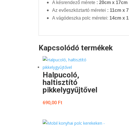
A késrendező mérete
: 20cm x 17cm
Az evőeszköztartó méretei
: 11cm x 
A vágódeszka polc méretei:
14cm x 
Kapcsolódó termékek
Halpucoló,
haltisztító
pikkelygyűjtővel
690,00
Ft