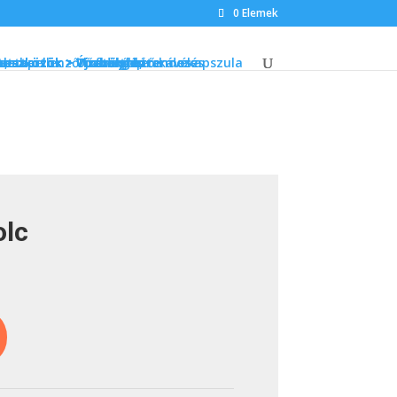
0 Elemek
et
t
, napellenző babakocsira
oknak
blettartó
or
i eszközök > Turmixgép
 eszközök > Tűzhely
 eszközök > Újratölthető kávékapszula
 eszközök > Vízadagoló
 eszközök > Vízforraló, termosz
 eszközök > Vízszűrő berendezés
olc