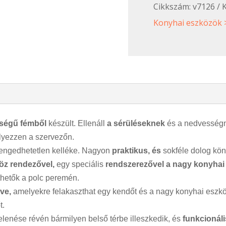
Cikkszám:
v7126
K
Konyhai eszközök >
őségű fémből
készült. Ellenáll
a sérüléseknek
és a nedvesség
lyezzen a szervezőn.
engedhetetlen kelléke. Nagyon
praktikus, és
sokféle dolog kön
öz rendezővel,
egy speciális
rendszerezővel a nagy konyhai
thetők a polc peremén.
lve,
amelyekre felakaszthat egy kendőt és a nagy konyhai eszkö
t.
enése révén bármilyen belső térbe illeszkedik, és
funkcionáli