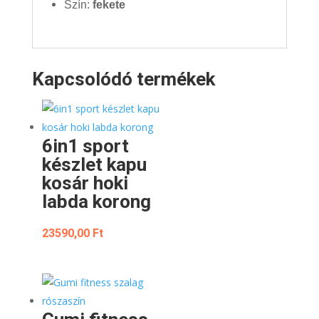
Szín:
fekete
Kapcsolódó termékek
6in1 sport
készlet kapu
kosár hoki
labda korong
23590,00
Ft