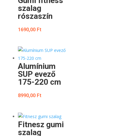
Gumi fitness
szalag
rószaszín
1690,00
Ft
Alumínium
SUP evező
175-220 cm
8990,00
Ft
Fitnesz gumi
szalag