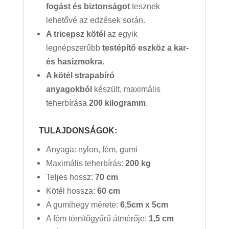
fogást és biztonságot
tesznek
lehetővé az edzések során.
A tricepsz kötél
az egyik
legnépszerűbb
testépítő eszköz a kar-
és hasizmokra.
A kötél strapabíró
anyagokból
készült, maximális
teherbírása
200 kilogramm
.
TULAJDONSÁGOK:
Anyaga: nylon, fém, gumi
Maximális teherbírás:
200 kg
Teljes hossz:
70 cm
Kötél hossza:
60 cm
A gumihegy mérete:
6,5cm x 5cm
A fém tömítőgyűrű átmérője:
1,5 cm