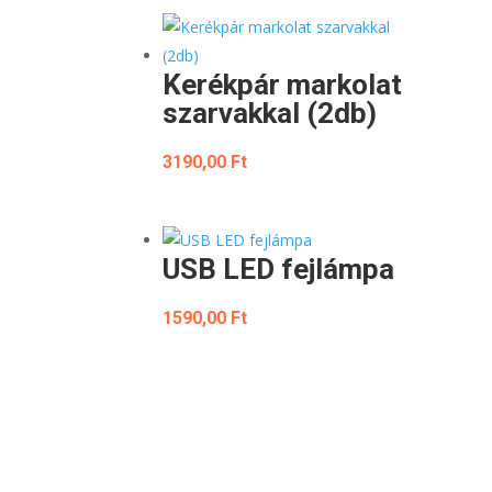
Kerékpár markolat
szarvakkal (2db)
3190,00
Ft
USB LED fejlámpa
1590,00
Ft