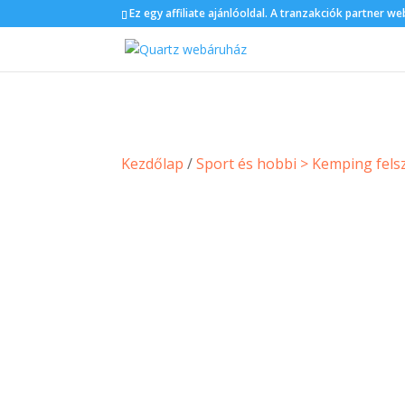
Ez egy affiliate ajánlóoldal. A tranzakciók partner 
Kezdőlap
/
Sport és hobbi > Kemping felsz