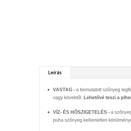
Leírás
VASTAG -
a bemutatott szőnyeg legf
vagy kövektől.
Lehetővé teszi a pihe
VÍZ- ÉS HŐSZIGETELÉS -
a szőnyeg 
puha szőnyeg kellemetlen körülmények 