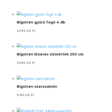
Bigstren gyűrű fogó 4 db
4290,00
Ft
Bigstren lézeres vízmérték 250 cm
3490,00
Ft
Bigstren szerszámöv
5190,00
Ft