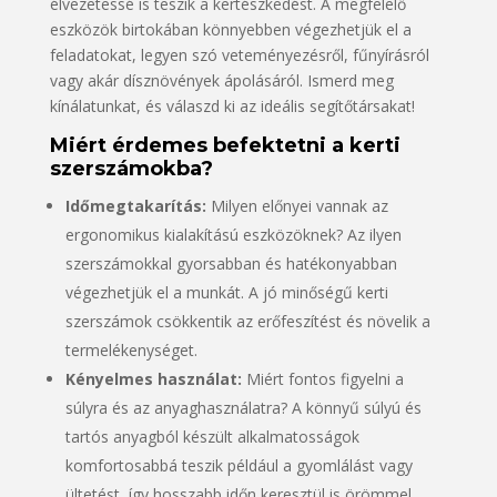
élvezetessé is teszik a kertészkedést. A megfelelő
eszközök birtokában könnyebben végezhetjük el a
feladatokat, legyen szó veteményezésről, fűnyírásról
vagy akár dísznövények ápolásáról. Ismerd meg
kínálatunkat, és válaszd ki az ideális segítőtársakat!
Miért érdemes befektetni a kerti
szerszámokba?
Időmegtakarítás:
Milyen előnyei vannak az
ergonomikus kialakítású eszközöknek? Az ilyen
szerszámokkal gyorsabban és hatékonyabban
végezhetjük el a munkát. A jó minőségű kerti
szerszámok csökkentik az erőfeszítést és növelik a
termelékenységet.
Kényelmes használat:
Miért fontos figyelni a
súlyra és az anyaghasználatra? A könnyű súlyú és
tartós anyagból készült alkalmatosságok
komfortosabbá teszik például a gyomlálást vagy
ültetést, így hosszabb időn keresztül is örömmel