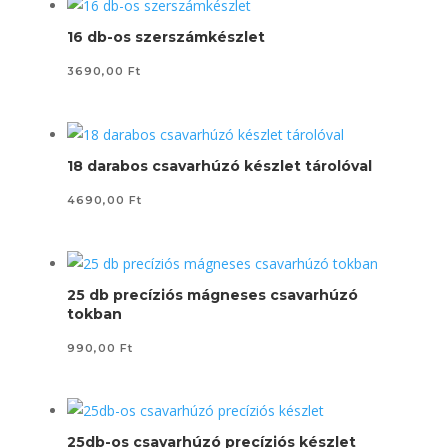
16 db-os szerszámkészlet
3690,00
Ft
18 darabos csavarhúzó készlet tárolóval
4690,00
Ft
25 db precíziós mágneses csavarhúzó
tokban
990,00
Ft
25db-os csavarhúzó precíziós készlet