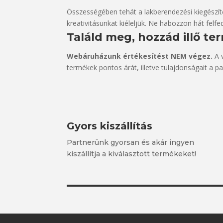
Összességében tehát a lakberendezési kiegészít
kreativitásunkat kiéleljük. Ne habozzon hát fel
Találd meg, hozzád illő te
Webáruházunk értékesítést NEM végez.
A v
termékek pontos árát, illetve tulajdonságait a 
Gyors kiszállítás
Partnerünk gyorsan és akár ingyen
kiszállítja a kiválasztott termékeket!