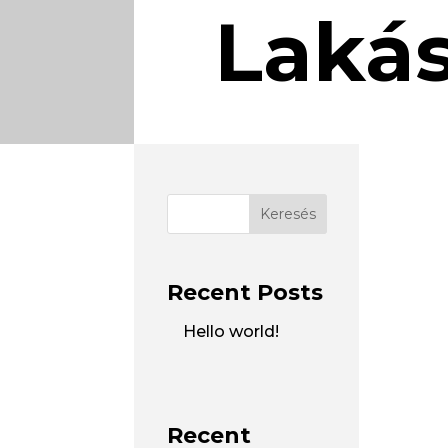
Lakás
Keresés
Recent Posts
Hello world!
Recent