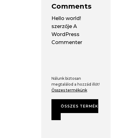
Comments
Hello world!
szerzője
A
WordPress
Commenter
Nálunk biztosan
megtalálod a hozzád illőt!
Összes termékünk
ÖSSZES TERMÉK