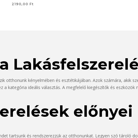
2190,00
Ft
a Lakásfelszerelé
szik otthonunk kényelmében és esztétikájában. Azok számára, akik szer
a kategória ideális választás. A megfelelő kiegészítők és eszközök n
zerelések előnyei
endet tartsunk és rendszerezzük az otthonunkat. Legyen szó tároló d