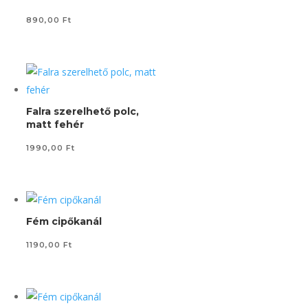
890,00
Ft
Falra szerelhető polc,
matt fehér
1990,00
Ft
Fém cipőkanál
1190,00
Ft