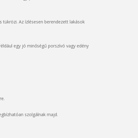
s tükrözi. Az ízlésesen berendezett lakások
Például egy jó minőségű porszívó vagy edény
re.
egbízhatóan szolgálnak majd.